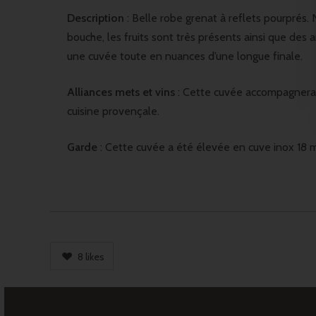
Description
: Belle robe grenat à reflets pourprés. N
bouche, les fruits sont très présents ainsi que des a
une cuvée toute en nuances d’une longue finale.
Alliances mets et vins
: Cette cuvée accompagnera p
cuisine provençale.
Garde
: Cette cuvée a été élevée en cuve inox 18 mo
8
likes