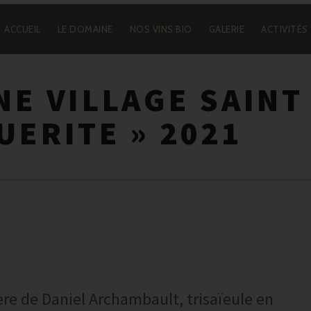
ACCUEIL
LE DOMAINE
NOS VINS BIO
GALERIE
ACTIVITÉS
NAVIGATION
PRINCIPALE
NE VILLAGE SAINT
UERITE » 2021
e de Daniel Archambault, trisaïeule en