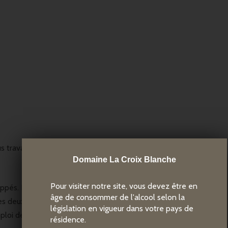
 travaillons nos vignes sans engrais, ni insecticides.
Domaine La Croix Blanche
Pour visiter notre site, vous devez être en
rappés. La fermentation et la macération ont duré 18 jours, à
âge de consommer de l'alcool selon la
s deux cépages ont été assemblés. Tout au long de la
législation en vigueur dans votre pays de
ploi de sulfites.
résidence.