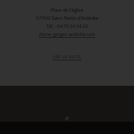
Place de l’église
07700 Saint Martin d’Ardèche
Tél. : 04.75.54.54.20
rhone-gorges-ardeche.com
LIRE LA SUITE
PRÉCÉDENTE
SUIVANT
POSTS
NAVIGATION