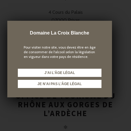
4 Cours du Palais
07000 Privas
Tél. : 04.75.64.04.66
Domaine La Croix Blanche
ardeche-guide.com
Pour visiter notre site, vous devez être en âge
de consommer de l'alcool selon la législation
en vigueur dans votre pays de résidence.
LIRE LA SUITE
J'AI L'ÂGE LÉGAL
JE N'AI PAS L'ÂGE LÉGAL
10
OCTOBRE
2016
OFFICE DE TOURISME DU
RHÔNE AUX GORGES DE
L’ARDÈCHE
✻