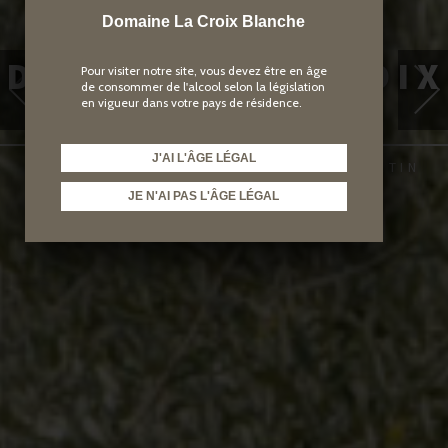
W
elcome
Domaine La Croix Blanche
DOMAINE LA CROIX
Pour visiter notre site, vous devez être en âge
de consommer de l'alcool selon la législation
BLANCHE
en vigueur dans votre pays de résidence.
✻
J'AI L'ÂGE LÉGAL
ORGANIC WINE DOMAIN IN SAINT-MARTIN
D'ARDÈCHE, FRANCE
JE N'AI PAS L'ÂGE LÉGAL